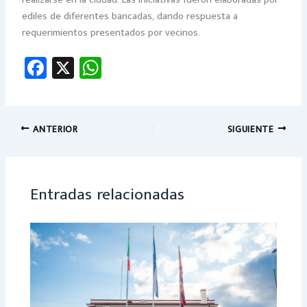
realizarse en la ciudad. Las iniciativas fueron elaboradas por
ediles de diferentes bancadas, dando respuesta a
requerimientos presentados por vecinos.
Fa
X
W
ce
h
b
at
o
sA
ANTERIOR
SIGUIENTE
ok
p
p
Entradas relacionadas