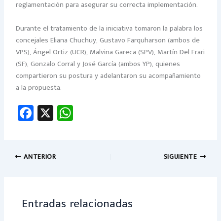
reglamentación para asegurar su correcta implementación.
Durante el tratamiento de la iniciativa tomaron la palabra los
concejales Eliana Chuchuy, Gustavo Farquharson (ambos de
VPS), Ángel Ortiz (UCR), Malvina Gareca (SPV), Martín Del Frari
(SF), Gonzalo Corral y José García (ambos YP), quienes
compartieron su postura y adelantaron su acompañamiento
a la propuesta.
Fa
X
W
ce
h
b
at
o
sA
ANTERIOR
SIGUIENTE
ok
p
p
Entradas relacionadas