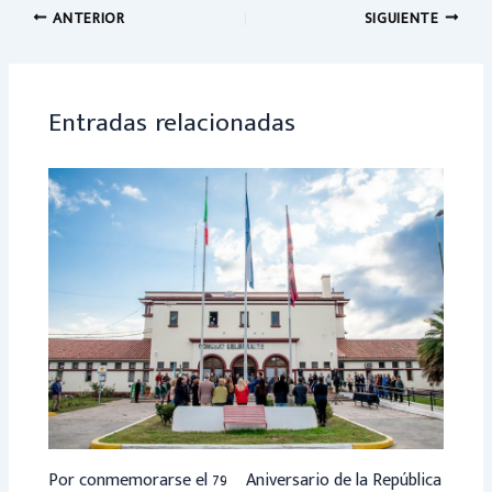
o
sA
ANTERIOR
SIGUIENTE
ok
p
p
Entradas relacionadas
Por conmemorarse el 79º Aniversario de la República