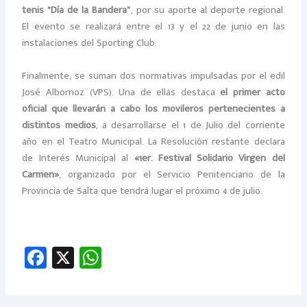
tenis “Día de la Bandera”
, por su aporte al deporte regional.
El evento se realizará entre el 13 y el 22 de junio en las
instalaciones del Sporting Club.
Finalmente, se suman dos normativas impulsadas por el edil
José Albornoz (VPS). Una de ellas destaca
el primer acto
oficial que llevarán a cabo los movileros pertenecientes a
distintos medios
, a desarrollarse el 1 de Julio del corriente
año en el Teatro Municipal. La Resolución restante declara
de Interés Municipal al
«1er. Festival Solidario Virgen del
Carmen»
, organizado por el Servicio Penitenciario de la
Provincia de Salta que tendrá lugar el próximo 4 de julio.
Fa
X
W
ce
h
b
at