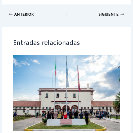
b
at
o
sA
ANTERIOR
SIGUIENTE
ok
p
p
Entradas relacionadas