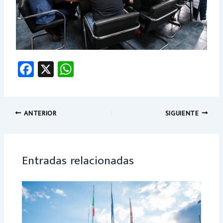
Fa
X
W
ce
h
b
at
o
sA
ANTERIOR
SIGUIENTE
ok
p
p
Entradas relacionadas