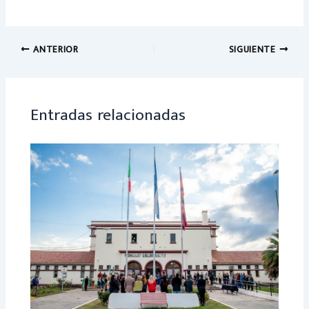
ce
h
b
at
o
sA
ANTERIOR
SIGUIENTE
ok
p
p
Entradas relacionadas