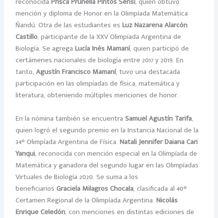
reconocida
Prisca Prunella Pintos Sensi
, quien obtuvo
mención y diploma de Honor en la Olimpíada Matemática
Ñandú. Otra de las estudiantes es
Luz Nazarena Alarcón
Castillo
, participante de la XXV Olimpíada Argentina de
Biología. Se agrega
Lucía
Inés Mamaní
, quien participó de
certámenes nacionales de biología entre 2017 y 2019. En
tanto,
Agustín Francisco Mamaní
, tuvo una destacada
participación en las olimpíadas de física, matemática y
literatura, obteniendo múltiples menciones de honor.
En la nómina también se encuentra
Samuel Agustín Tarifa
,
quien logró el segundo premio en la Instancia Nacional de la
34° Olimpíada Argentina de Física.
Natali Jennifer Daiana Cari
Yanqui
, reconocida con mención especial en la Olimpíada de
Matemática y ganadora del segundo lugar en las Olimpíadas
Virtuales de Biología 2020. Se suma a los
beneficiarios
Graciela Milagros Chocala
, clasificada al 40°
Certamen Regional de la Olimpíada Argentina.
Nicolás
Enrique Celedón
, con menciones en distintas ediciones de