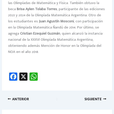
las Olimpíadas de Matemática y Física. También obtuvo la
beca
Brisa Aylen Tolaba Torres
, participante de las ediciones
2023 y 2024 de la Olimpíada Matemática Argentina. Otro de
los estudiantes es
Juan Agustín Mosconi
, con participación
en la Olimpíada Matemática Ñandú de 2014. Por último, se
agrega
Cristian Ezequiel Guzmán
, quien alcanzó la instancia
nacional de la XXXVI Olimpíada Matemática Argentina,
obteniendo además Mención de Honor en la Olimpíada del
NOA en el año 2018.
Fa
X
W
ce
h
b
at
o
sA
ANTERIOR
SIGUIENTE
ok
p