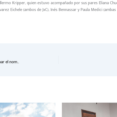
Guillermo Kripper, quien estuvo acompañado por sus pares Eliana Ch
varez Eichele (ambos de JxC), Inés Bennassar y Paula Medici (ambas
Concejales dieron visto bueno a iniciativas que proponen designar el nombre a una ruta y a calles de un barrio