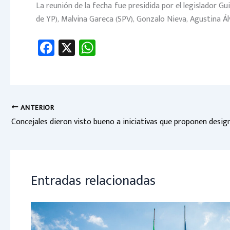
La reunión de la fecha fue presidida por el legislador 
de YP), Malvina Gareca (SPV), Gonzalo Nieva, Agustina Ál
Fa
X
W
ce
h
b
at
o
sA
ok
p
ANTERIOR
p
Entradas relacionadas