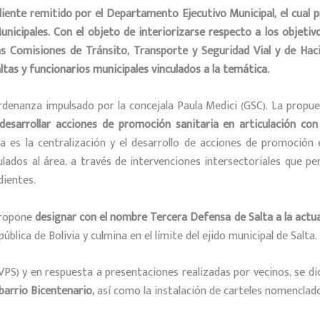
xpediente remitido por el Departamento Ejecutivo Municipal, el cua
unicipales. Con el objeto de interiorizarse respecto a los objetiv
as Comisiones de Tránsito, Transporte y Seguridad Vial y de Hac
ltas y funcionarios municipales vinculados a la temática.
rdenanza impulsado por la concejala Paula Medici (GSC). La propue
 desarrollar acciones de promoción sanitaria en articulación con 
 es la centralización y el desarrollo de acciones de promoción e
ados al área, a través de intervenciones intersectoriales que per
dientes.
propone
designar con el nombre Tercera Defensa de Salta a la actua
blica de Bolivia y culmina en el límite del ejido municipal de Salta.
y (VPS) y en respuesta a presentaciones realizadas por vecinos, s
barrio Bicentenario,
así como la instalación de carteles nomenclad