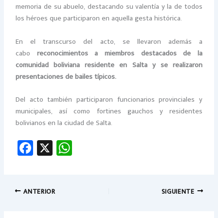
memoria de su abuelo, destacando su valentía y la de todos
los héroes que participaron en aquella gesta histórica.
En el transcurso del acto, se llevaron además a
cabo
reconocimientos a miembros destacados de la
comunidad boliviana residente en Salta y se realizaron
presentaciones de bailes típicos.
Del acto también participaron funcionarios provinciales y
municipales, así como fortines gauchos y residentes
bolivianos en la ciudad de Salta.
Fa
X
W
ce
h
b
at
o
sA
ANTERIOR
SIGUIENTE
ok
p