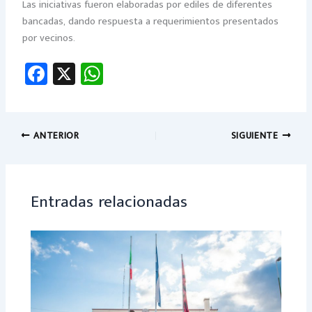
Las iniciativas fueron elaboradas por ediles de diferentes
bancadas, dando respuesta a requerimientos presentados
por vecinos.
Fa
X
W
ce
h
b
at
o
sA
ANTERIOR
SIGUIENTE
ok
p
p
Entradas relacionadas