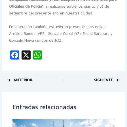
Oficiales de Policía”
, a
realizarse entre los días 22 y 26 de
setiembre del presente año en nuestra ciudad.
En la reunión también estuvieron presentes los ediles
Arnaldo Ramos (VPS), Gonzalo Corral (YP), Elisea Sarapura y
Gonzalo Nieva (ambos de JxC).
Fa
X
W
ce
h
b
at
o
sA
ANTERIOR
SIGUIENTE
ok
p
p
Entradas relacionadas