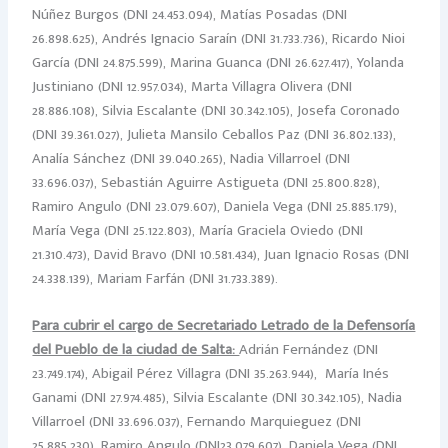
Núñez Burgos (DNI 24.453.094), Matías Posadas (DNI
26.898.625), Andrés Ignacio Saraín (DNI 31.733.736), Ricardo Nioi
García (DNI 24.875.599), Marina Guanca (DNI 26.627.417), Yolanda
Justiniano (DNI 12.957.034), Marta Villagra Olivera (DNI
28.886.108), Silvia Escalante (DNI 30.342.105), Josefa Coronado
(DNI 39.361.027), Julieta Mansilo Ceballos Paz (DNI 36.802.133),
Analía Sánchez (DNI 39.040.265), Nadia Villarroel (DNI
33.696.037), Sebastián Aguirre Astigueta (DNI 25.800.828),
Ramiro Angulo (DNI 23.079.607), Daniela Vega (DNI 25.885.179),
María Vega (DNI 25.122.803), María Graciela Oviedo (DNI
21.310.473), David Bravo (DNI 10.581.434), Juan Ignacio Rosas (DNI
24.338.139), Mariam Farfán (DNI 31.733.389).
Para cubrir el cargo de Secretariado Letrado de la Defensoría
del Pueblo de la ciudad de Salta:
Adrián Fernández (DNI
23.749.174), Abigail Pérez Villagra (DNI 35.263.944), María Inés
Ganami (DNI 27.974.485),
Silvia Escalante (DNI 30.342.105), Nadia
Villarroel (DNI 33.696.037), Fernando Marquieguez (DNI
25.885.230), Ramiro Angulo (DNI23.079.607), Daniela Vega (DNI