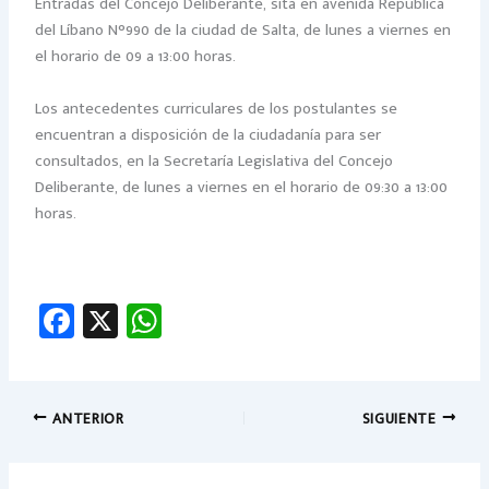
Entradas del Concejo Deliberante, sita en avenida República
del Líbano N°990 de la ciudad de Salta, de lunes a viernes en
el horario de 09 a 13:00 horas.
Los antecedentes curriculares de los postulantes se
encuentran a disposición de la ciudadanía para ser
consultados, en la Secretaría Legislativa del Concejo
Deliberante, de lunes a viernes en el horario de 09:30 a 13:00
horas.
Fa
X
W
ce
h
b
at
o
sA
ANTERIOR
SIGUIENTE
ok
p