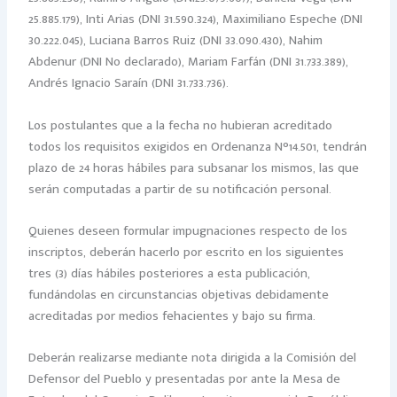
25.885.179), Inti Arias (DNI 31.590.324), Maximiliano Espeche (DNI
30.222.045), Luciana Barros Ruiz (DNI 33.090.430), Nahim
Abdenur (DNI No declarado), Mariam Farfán (DNI 31.733.389),
Andrés Ignacio Saraín (DNI 31.733.736).
Los postulantes que a la fecha no hubieran acreditado
todos los requisitos exigidos en Ordenanza N°14.501, tendrán
plazo de 24 horas hábiles para subsanar los mismos, las que
serán computadas a partir de su notificación personal.
Quienes deseen formular impugnaciones respecto de los
inscriptos, deberán hacerlo por escrito en los siguientes
tres (3) días hábiles posteriores a esta publicación,
fundándolas en circunstancias objetivas debidamente
acreditadas por medios fehacientes y bajo su firma.
Deberán realizarse mediante nota dirigida a la Comisión del
Defensor del Pueblo y presentadas por ante la Mesa de