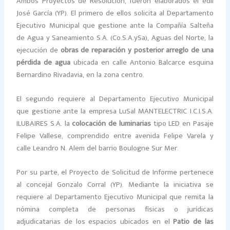
Ambos Proyectos de Resolución, fueron elaborados el edil
José García (YP). El primero de ellos solicita al Departamento
Ejecutivo Municipal que gestione ante la Compañía Salteña
de Agua y Saneamiento S.A. (Co.S.A.ySa), Aguas del Norte, la
ejecución de
obras de reparación y posterior arreglo de una
pérdida de agua
ubicada en calle Antonio Balcarce esquina
Bernardino Rivadavia, en la zona centro.
El segundo requiere al Departamento Ejecutivo Municipal
que gestione ante la empresa LuSal MANTELECTRIC I.C.I.S.A.
ILUBAIRES S.A. la
colocación de luminarias
tipo LED en Pasaje
Felipe Vallese, comprendido entre avenida Felipe Varela y
calle Leandro N. Alem del barrio Boulogne Sur Mer.
Por su parte, el Proyecto de Solicitud de Informe pertenece
al concejal Gonzalo Corral (YP). Mediante la iniciativa se
requiere al Departamento Ejecutivo Municipal que remita la
nómina completa de personas físicas o jurídicas
adjudicatarias de los espacios ubicados en el
Patio de las