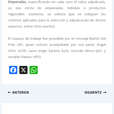
Empanadas,
especificando en cada caso el rubro adjudicado,
ya sea venta de empanadas, bebidas o productos
regionales. Asimismo, se solicita que se indiquen los
criterios aplicados para la selección y adjudicación de dichos
espacios, entre otros puntos.
El espacio de trabajo fue presidido por el concejal Martín Del
Frari (SF), quien estuvo acompañado por sus pares Ángel
Ortiz (UCR), Laura Jorge Saravia (LLA), Gonzalo Nieva (JxC) y
Arnaldo Ramos (VPS).
Fa
X
W
ce
h
b
at
o
sA
ANTERIOR
SIGUIENTE
ok
p
p