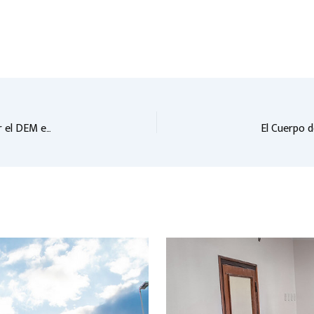
Dejaron sin efecto un procedimiento de urgencia solicitado por el DEM en relación a un expediente