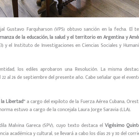
jal Gustavo Farquharson (VPS) obtuvo sanción en la fecha. El t
rnanza de la educación, la salud y el territorio en Argentina y Amé
EI) y el Instituto de Investigaciones en Ciencias Sociales y Human
entidad, los ediles aprobaron una Resolución. La misma desta
el 22 al 26 de septiembre del presente año. Cabe señalar que el event
 la Libertad”
a cargo del expiloto de la Fuerza Aérea Cubana, Orest
 norma estuvo a cargo de la concejala Laura Jorge Saravia (LLA).
dila Malvina Gareca (SPV), cuyo texto destaca el
Vigésimo Quinto
cia académica y cultural, se llevará a cabo los días 29 y 30 del corr