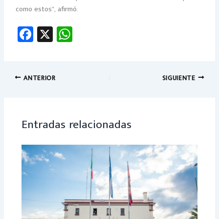
como estos”, afirmó.
Fa
X
W
ce
h
b
at
o
sA
ANTERIOR
SIGUIENTE
ok
p
p
Entradas relacionadas