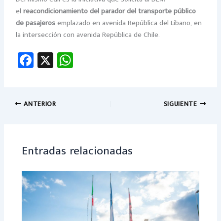
el
reacondicionamiento del parador del transporte público
de pasajeros
emplazado en avenida República del Líbano, en
la intersección con avenida República de Chile.
Fa
X
W
ce
h
b
at
o
sA
ANTERIOR
SIGUIENTE
ok
p
p
Entradas relacionadas