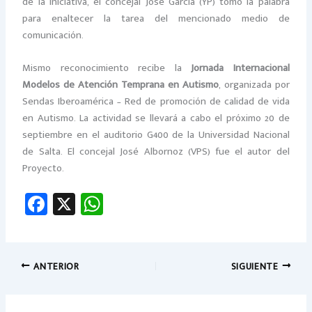
de la iniciativa, el concejal José García (YP) tomó la palabra
para enaltecer la tarea del mencionado medio de
comunicación.
Mismo reconocimiento recibe la
Jornada Internacional
Modelos de Atención Temprana en Autismo
, organizada por
Sendas Iberoamérica – Red de promoción de calidad de vida
en Autismo. La actividad se llevará a cabo el próximo 20 de
septiembre en el auditorio G400 de la Universidad Nacional
de Salta. El concejal José Albornoz (VPS) fue el autor del
Proyecto.
Fa
X
W
ce
h
b
at
o
sA
ANTERIOR
SIGUIENTE
ok
p