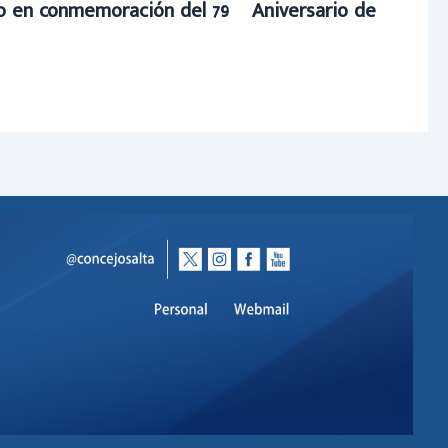
to en conmemoración del 79º Aniversario de