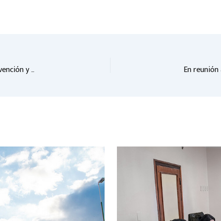
Analizarán el Proyecto que busca crear el Programa para la Prevención y Abordaje sobre Salud Mental de adolescentes y jóvenes