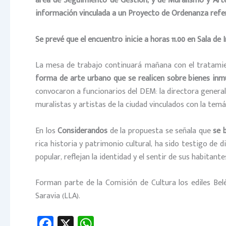
área de Seguimiento de Gestión, y de Muralismo y Arte 
información vinculada a un Proyecto de Ordenanza referi
Se prevé que el encuentro inicie a horas 11.00 en Sala de
La mesa de trabajo continuará mañana con el tratamien
forma de arte urbano que se realicen sobre bienes inm
convocaron a funcionarios del DEM: la directora general
muralistas y artistas de la ciudad vinculados con la temá
En los
Considerandos
de la propuesta se señala que
se 
rica historia y patrimonio cultural, ha sido testigo de 
popular, reflejan la identidad y el sentir de sus habitan
Forman parte de la Comisión de Cultura los ediles Belé
Saravia (LLA).
Fa
X
W