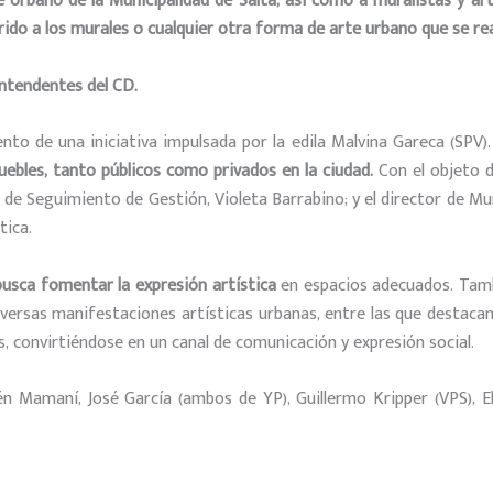
Urbano de la Municipalidad de Salta, así como a muralistas y arti
do a los murales o cualquier otra forma de arte urbano que se rea
 Intendentes del CD.
to de una iniciativa impulsada por la edila Malvina Gareca (SPV)
uebles, tanto públicos como privados en la ciudad.
Con el objeto d
 de Seguimiento de Gestión, Violeta Barrabino; y el director de M
tica.
busca fomentar la expresión artística
en espacios adecuados. Tambi
diversas manifestaciones artísticas urbanas, entre las que destacan
tes, convirtiéndose en un canal de comunicación y expresión social.
n Mamaní, José García (ambos de YP), Guillermo Kripper (VPS), El