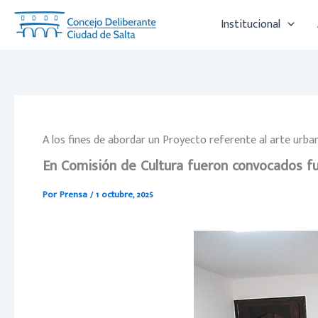
Ir
Institucional
al
contenido
A los fines de abordar un Proyecto referente al arte urba
En Comisión de Cultura fueron convocados fun
Por
Prensa
/
1 octubre, 2025