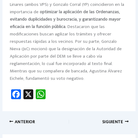
Linares (ambos VPS) y Gonzalo Corral (YP) coincidieron en la
importancia de
optimizar la aplicación de las Ordenanzas,
evitando duplicidades y burocracia, y garantizando mayor
eficacia en la función pública.
Destacaron que las
modificaciones buscan agilizar los trámites y ofrecer
respuestas rápidas a los vecinos. Por su parte, Gonzalo
Nieva (JxC) mocionó que la designación de la Autoridad de
Aplicación por parte del DEM se lleve a cabo vía
reglamentación, lo cual fue incorporado al texto final.
Mientras que su compañera de bancada, Agustina Álvarez
Eichele, fundamentó su voto negativo.
Fa
X
W
ce
h
b
at
o
sA
ANTERIOR
SIGUIENTE
ok
p