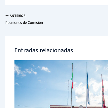
b
at
o
sA
ok
p
ANTERIOR
Reuniones de Comisión
p
Entradas relacionadas