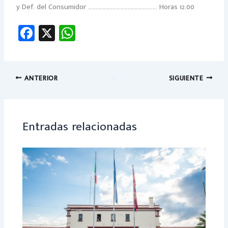
y Def. del Consumidor …………………………………………………. Horas 12.00
Fa
X
W
ce
h
b
at
o
sA
ANTERIOR
SIGUIENTE
ok
p
p
Entradas relacionadas