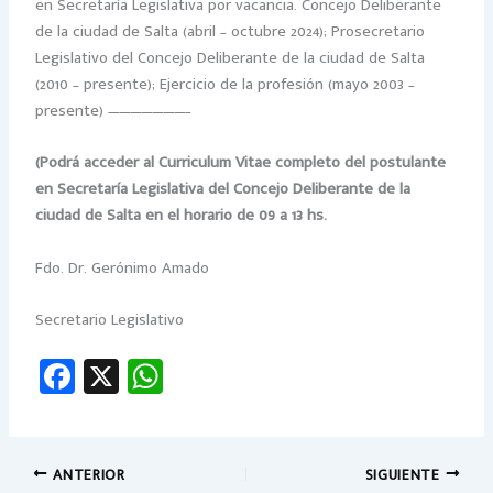
en Secretaría Legislativa por vacancia. Concejo Deliberante
de la ciudad de Salta (abril – octubre 2024); Prosecretario
Legislativo del Concejo Deliberante de la ciudad de Salta
(2010 – presente); Ejercicio de la profesión (mayo 2003 –
presente) ———————–
(Podrá acceder al Curriculum Vitae completo del postulante
en Secretaría Legislativa del Concejo Deliberante de la
ciudad de Salta en el horario de 09 a 13 hs.
Fdo. Dr. Gerónimo Amado
Secretario Legislativo
Fa
X
W
ce
h
b
at
o
sA
ANTERIOR
SIGUIENTE