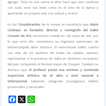
agregó: “Esto es una caricia al alma, hace que uno continúe
con todo esto tan lindo como es el arte de la danza y
aportando un poquito más a la cultura y al arte”.
En los
Considerandos
de la norma se manifiesta que
Mario
Corimayo es fundador, director y coreógrafo del ballet
Corazón de Oro
, institución creada el 2 de mayo de 1995, por
lo que este año conmemora su trigésimo aniversario de
ininterrumpida labor artística. El mencionado ballet cuenta
con más de 120 alumnos de todas las edades, quienes
representan a la provincia de Salta en distintos escenarios
del país, incluyendo el festival mayor de Cosquín. También se
destaca que
el profesor posee una extensa y sostenida
trayectoria artística de 38 años a nivel nacional e
internacional
, habiendo integrado prestigiosos ballets
provinciales y nacionales.
Fa
X
W