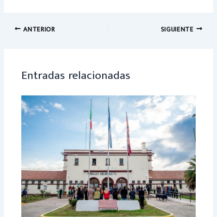
ce
h
b
at
o
sA
ANTERIOR
SIGUIENTE
ok
p
p
Entradas relacionadas