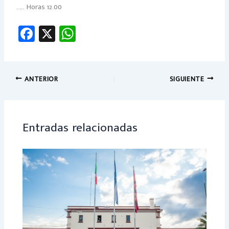
..…. Horas 12.00
Fa
X
W
ce
h
b
at
o
sA
ANTERIOR
SIGUIENTE
ok
p
p
Entradas relacionadas