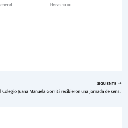
neral. ……………………………………………. Horas 10.00
SIGUIENTE
Alumnos del Colegio Juana Manuela Gorriti recibieron una jornada de sensibilización sobre bullying organizada por el CD