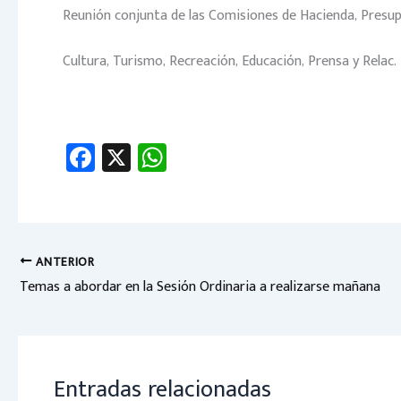
Reunión conjunta de las Comisiones de Hacienda, Presupu
Cultura, Turismo, Recreación, Educación, Prensa y Relac. I
Fa
X
W
ce
h
b
at
o
sA
ok
p
ANTERIOR
Temas a abordar en la Sesión Ordinaria a realizarse mañana
p
Entradas relacionadas