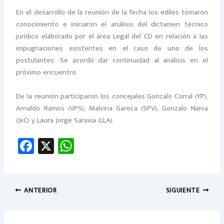
En el desarrollo de la reunión de la fecha los ediles tomaron
conocimiento e iniciaron el análisis del dictamen técnico
jurídico elaborado por el área Legal del CD en relación a las
impugnaciones existentes en el caso de uno de los
postulantes. Se acordó dar continuidad al análisis en el
próximo encuentro.
De la reunión participaron los concejales Gonzalo Corral (YP),
Arnaldo Ramos (VPS), Malvina Gareca (SPV), Gonzalo Nieva
(JxC) y Laura Jorge Saravia (LLA).
Fa
X
W
ce
h
b
at
o
sA
ANTERIOR
SIGUIENTE
ok
p