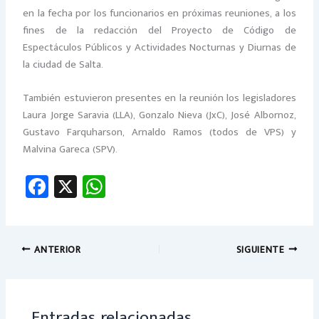
en la fecha por los funcionarios en próximas reuniones, a los
fines de la redacción del Proyecto de Código de
Espectáculos Públicos y Actividades Nocturnas y Diurnas de
la ciudad de Salta.
También estuvieron presentes en la reunión los legisladores
Laura Jorge Saravia (LLA), Gonzalo Nieva (JxC), José Albornoz,
Gustavo Farquharson, Arnaldo Ramos (todos de VPS) y
Malvina Gareca (SPV).
Fa
X
W
ce
h
b
at
o
sA
ANTERIOR
SIGUIENTE
ok
p
p
Entradas relacionadas