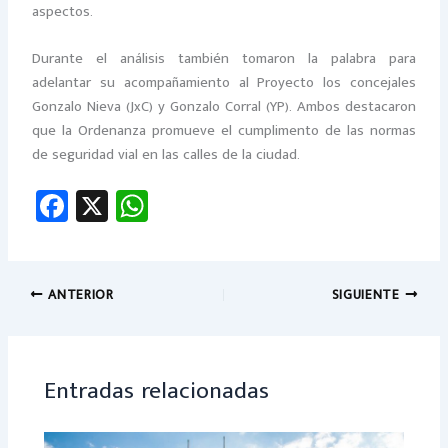
aspectos.
Durante el análisis también tomaron la palabra para
adelantar su acompañamiento al Proyecto los concejales
Gonzalo Nieva (JxC) y Gonzalo Corral (YP). Ambos destacaron
que la Ordenanza promueve el cumplimento de las normas
de seguridad vial en las calles de la ciudad.
Fa
X
W
ce
h
b
at
o
sA
ANTERIOR
SIGUIENTE
ok
p
p
Entradas relacionadas