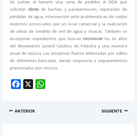
Se suman al temario una serie de pedidos al DEM que
solicitan
obras
de bacheo y pavimentación, reparación de
pérdidas de agua, intervención ante problemáticas de ruidos
molestos provocados por un local comercial y la realización
de obras de tendido de red de agua y cloacas. También se
incorporan expedientes que buscan
reconocer
los 50 años
del Movimiento Juvenil Católico de Palestra y una muestra
anual de música. Las iniciativas fueron elaboradas por ediles
de diferentes bancadas, dando respuesta a requerimientos
presentados por vecinos.
Fa
X
W
ce
h
b
at
o
sA
ANTERIOR
SIGUIENTE
ok
p
p