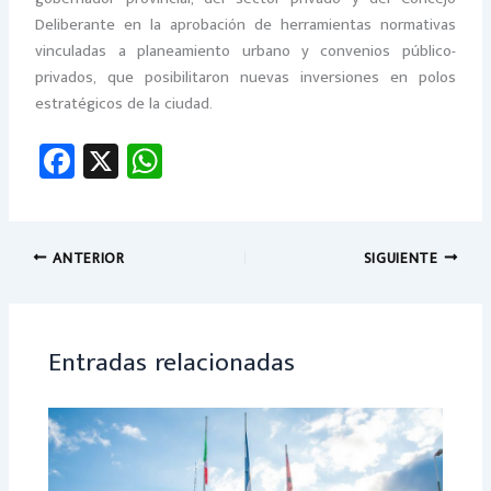
Deliberante en la aprobación de herramientas normativas
vinculadas a planeamiento urbano y convenios público-
privados, que posibilitaron nuevas inversiones en polos
estratégicos de la ciudad.
Fa
X
W
ce
h
b
at
o
sA
ANTERIOR
SIGUIENTE
ok
p
p
Entradas relacionadas