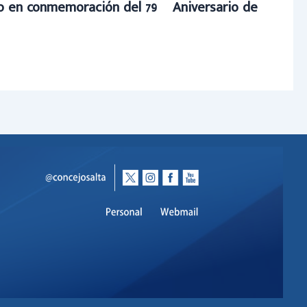
to en conmemoración del 79º Aniversario de