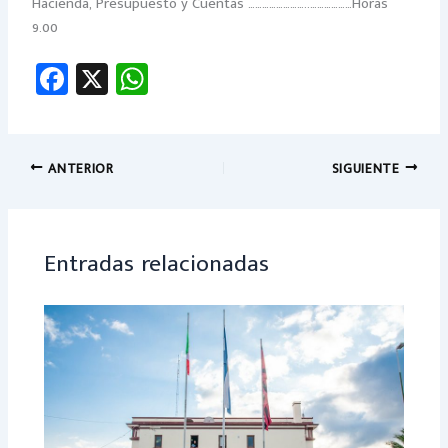
Hacienda, Presupuesto y Cuentas ……………………..………………Horas
9.00
Fa
X
W
ce
h
b
at
o
sA
ANTERIOR
SIGUIENTE
ok
p
p
Entradas relacionadas