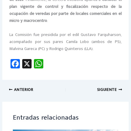
plan vigente de control y fiscalización respecto de la
ocupación de veredas por parte de locales comerciales en el
micro y macrocentro
.
La Comisión fue presidida por el edil Gustavo Farquharson,
acompañado por sus pares Camila Lobo (ambos de PS),
Malvina Gareca (PC) y Rodrigo Quinteros (LLA).
Fa
X
W
ce
h
b
at
o
sA
ANTERIOR
SIGUIENTE
ok
p
p
Entradas relacionadas