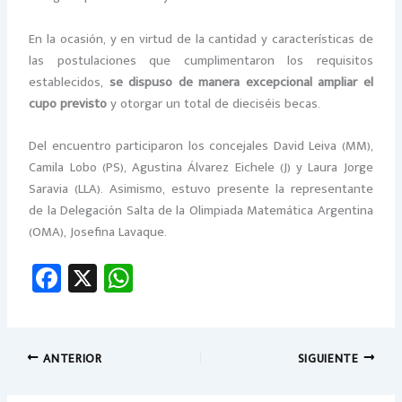
En la ocasión, y en virtud de la cantidad y características de
las postulaciones que cumplimentaron los requisitos
establecidos,
se dispuso de manera excepcional ampliar el
cupo previsto
y otorgar un total de dieciséis becas.
Del encuentro participaron los concejales David Leiva (MM),
Camila Lobo (PS), Agustina Álvarez Eichele (J) y Laura Jorge
Saravia (LLA). Asimismo, estuvo presente la representante
de la Delegación Salta de la Olimpiada Matemática Argentina
(OMA), Josefina Lavaque.
Fa
X
W
ce
h
b
at
o
sA
ANTERIOR
SIGUIENTE
ok
p