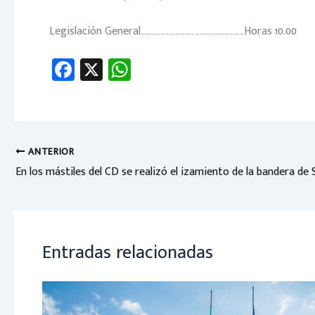
Legislación General………………………………………………………Horas 10.00
Fa
X
W
ce
h
b
at
o
sA
ok
p
ANTERIOR
En los mástiles del CD se realizó el izamiento de la bandera de S
p
Entradas relacionadas