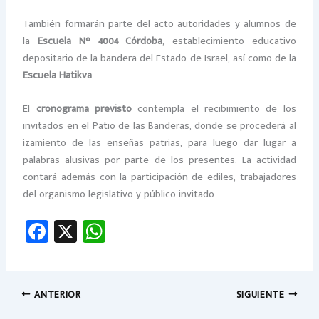
También formarán parte del acto autoridades y alumnos de
la
Escuela N° 4004 Córdoba
, establecimiento educativo
depositario de la bandera del Estado de Israel, así como de la
Escuela Hatikva
.
El
cronograma previsto
contempla el recibimiento de los
invitados en el Patio de las Banderas, donde se procederá al
izamiento de las enseñas patrias, para luego dar lugar a
palabras alusivas por parte de los presentes. La actividad
contará además con la participación de ediles, trabajadores
del organismo legislativo y público invitado.
Fa
X
W
ce
h
b
at
o
sA
ANTERIOR
SIGUIENTE