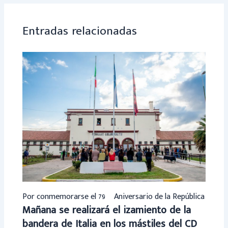
ok
p
p
Entradas relacionadas
Por conmemorarse el 79º Aniversario de la República
Mañana se realizará el izamiento de la
bandera de Italia en los mástiles del CD