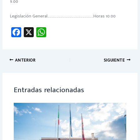
9.00
Legislación General………………………………………………………Horas 10.00
Fa
X
W
ce
h
b
at
o
sA
ANTERIOR
SIGUIENTE
ok
p
p
Entradas relacionadas