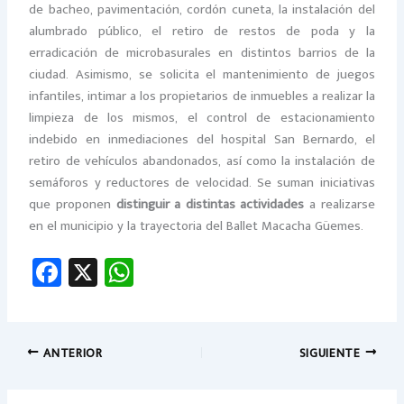
de bacheo, pavimentación, cordón cuneta, la instalación del
alumbrado público, el retiro de restos de poda y la
erradicación de microbasurales en distintos barrios de la
ciudad. Asimismo, se solicita el mantenimiento de juegos
infantiles, intimar a los propietarios de inmuebles a realizar la
limpieza de los mismos, el control de estacionamiento
indebido en inmediaciones del hospital San Bernardo, el
retiro de vehículos abandonados, así como la instalación de
semáforos y reductores de velocidad. Se suman iniciativas
que proponen
distinguir a distintas actividades
a realizarse
en el municipio y la trayectoria del Ballet Macacha Güemes.
Fa
X
W
ce
h
b
at
o
sA
ANTERIOR
SIGUIENTE
ok
p