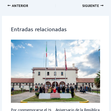
o
sA
ANTERIOR
SIGUIENTE
ok
p
p
Entradas relacionadas
Por conmemorarse el 79º Aniversario de la República