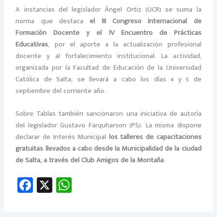
A instancias del legislador Ángel Ortiz (UCR) se suma la
norma que destaca
el III Congreso Internacional de
Formación Docente y el IV Encuentro de Prácticas
Educativas
, por el aporte a la actualización profesional
docente y al fortalecimiento institucional. La actividad,
organizada por la Facultad de Educación de la Universidad
Católica de Salta, se llevará a cabo los días 4 y 5 de
septiembre del corriente año.
Sobre Tablas también sancionaron una iniciativa de autoría
del legislador Gustavo Farquharson (PS). La misma dispone
declarar de Interés Municipal
los talleres de capacitaciones
gratuitas llevados a cabo desde la Municipalidad de la ciudad
de Salta, a través del Club Amigos de la Montaña
.
Fa
X
W
ce
h
b
at