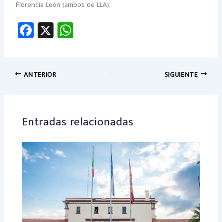
Florencia León (ambos de LLA).
Fa
X
W
ce
h
b
at
o
sA
ANTERIOR
SIGUIENTE
ok
p
p
Entradas relacionadas