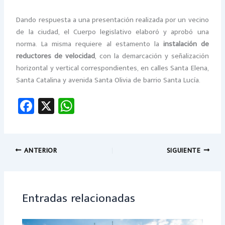
Dando respuesta a una presentación realizada por un vecino
de la ciudad, el Cuerpo legislativo elaboró y aprobó una
norma. La misma requiere al estamento la
instalación de
reductores de velocidad
, con la demarcación y señalización
horizontal y vertical correspondientes, en calles Santa Elena,
Santa Catalina y avenida Santa Olivia de barrio Santa Lucía.
Fa
X
W
ce
h
b
at
o
sA
ANTERIOR
SIGUIENTE
ok
p
p
Entradas relacionadas