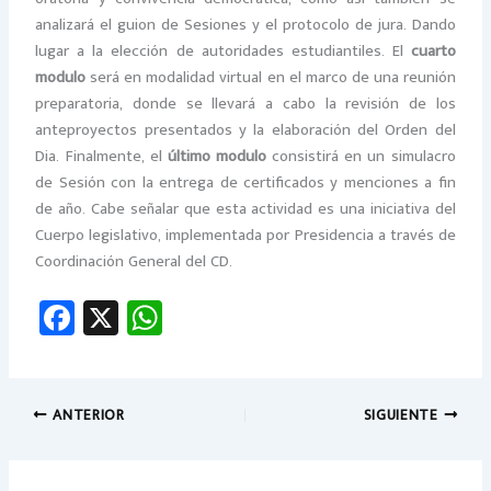
analizará el guion de Sesiones y el protocolo de jura. Dando
lugar a la elección de autoridades estudiantiles. El
cuarto
modulo
será en modalidad virtual en el marco de una reunión
preparatoria, donde se llevará a cabo la revisión de los
anteproyectos presentados y la elaboración del Orden del
Dia. Finalmente, el
último modulo
consistirá en un simulacro
de Sesión con la entrega de certificados y menciones a fin
de año. Cabe señalar que esta actividad es una iniciativa del
Cuerpo legislativo, implementada por Presidencia a través de
Coordinación General del CD.
Fa
X
W
ce
h
b
at
o
sA
ANTERIOR
SIGUIENTE
ok
p