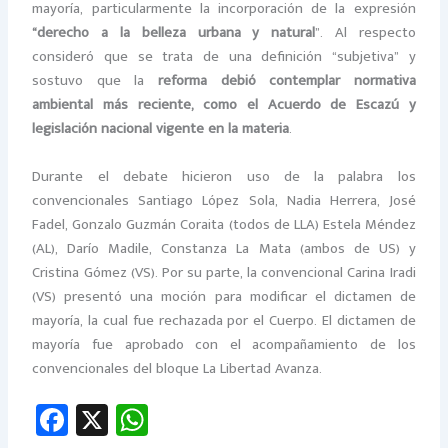
mayoría, particularmente la incorporación de la expresión
“derecho a la belleza urbana y natural
”. Al respecto
consideró que se trata de una definición “subjetiva” y
sostuvo que la
reforma debió contemplar normativa
ambiental más reciente, como el Acuerdo de Escazú y
legislación nacional vigente en la materia
.
Durante el debate hicieron uso de la palabra los
convencionales Santiago López Sola, Nadia Herrera, José
Fadel, Gonzalo Guzmán Coraita (todos de LLA) Estela Méndez
(AL), Darío Madile, Constanza La Mata (ambos de US) y
Cristina Gómez (VS). Por su parte, la convencional Carina Iradi
(VS) presentó una moción para modificar el dictamen de
mayoría, la cual fue rechazada por el Cuerpo. El dictamen de
mayoría fue aprobado con el acompañamiento de los
convencionales del bloque La Libertad Avanza.
Fa
X
W