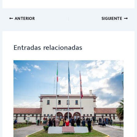
ce
h
b
at
o
sA
ANTERIOR
SIGUIENTE
ok
p
p
Entradas relacionadas