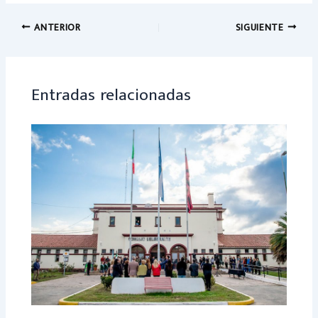
b
at
o
sA
ANTERIOR
SIGUIENTE
ok
p
p
Entradas relacionadas