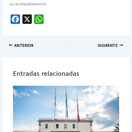
su acompañamiento.
Fa
X
W
ce
h
b
at
o
sA
ANTERIOR
SIGUIENTE
ok
p
p
Entradas relacionadas