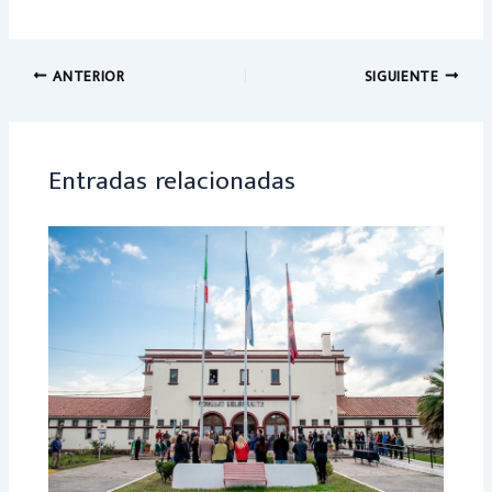
ce
h
b
at
o
sA
ANTERIOR
SIGUIENTE
ok
p
p
Entradas relacionadas