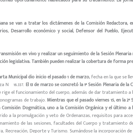
s temas oportunamente habilitados para su tratamiento. La jorn
ana se van a tratar los dictámenes de la Comisión Redactora, en 
ios, Desarrollo económico y social, Defensor del Pueblo, Ejecut
ransmisión en vivo y realizar un seguimiento de la Sesión Plenaria 
ción legislativa. También pueden realizar la cobertura de forma pres
rta Municipal dio inicio el pasado 1 de marzo,
fecha en la que se ll
za Nº 16.337.
El 13 de marzo se concretó la 1ª Sesión Plenaria de la
 rige el funcionamiento del cuerpo, además de dar tratamiento a l
cronogramas de trabajo.
Mientras que el pasado viernes 15, en la 2ª
la Comisión Dogmática, uno a la Comisión Orgánica y el último a
rido a la promulgación y veto de Ordenanzas, requisitos para acced
onamiento de las sesiones, facultades del Cuerpo y tratamiento de
ra, Recreación, Deporte y Turismo. Sumándose la incorporación de 