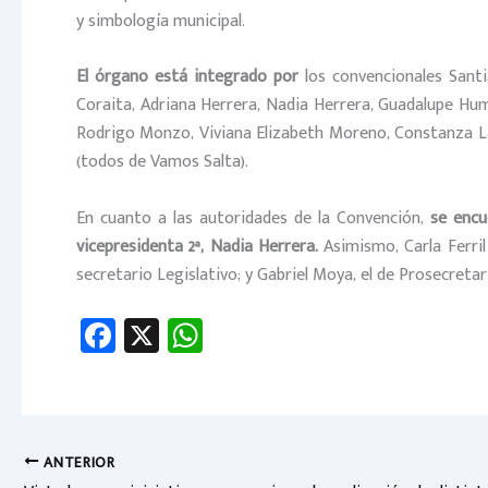
y simbología municipal.
El órgano está integrado por
los convencionales Santi
Coraita, Adriana Herrera, Nadia Herrera, Guadalupe Hum
Rodrigo Monzo, Viviana Elizabeth Moreno, Constanza La
(todos de Vamos Salta).
En cuanto a las autoridades de la Convención,
se encu
vicepresidenta 2ª, Nadia Herrera.
Asimismo, Carla Ferri
secretario Legislativo; y Gabriel Moya, el de Prosecretar
Fa
X
W
ce
h
b
at
o
sA
ok
p
ANTERIOR