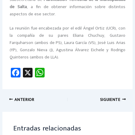
de Salta
, a fin de obtener información sobre distintos
aspectos de ese sector.
La reunión fue encabezada por el edil Ángel Ortiz (UCR), con
la compañía de su pares Eliana Chuchuy, Gustavo
Farquharson (ambos de PS), Laura García (VS), José Luis Arias
(YP), Gonzalo Nieva (J), Agustina Álvarez Eichele y Rodrigo
Quinteros (ambos de LLA).
Fa
X
W
ce
h
b
at
o
sA
ANTERIOR
SIGUIENTE
ok
p
p
Entradas relacionadas