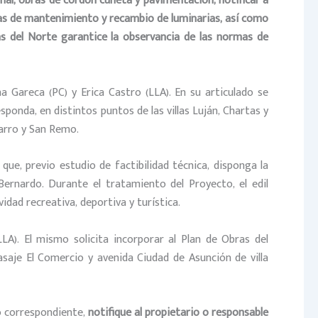
nal,
obras de cordón cuneta y pavimentación, notificar a
as de mantenimiento y recambio de luminarias, así como
as del Norte
garantice la observancia de las normas de
a Gareca (PC) y Erica Castro (LLA). En su articulado se
ponda, en distintos puntos de las villas Luján, Chartas y
zarro y San Remo.
que, previo estudio de factibilidad técnica, disponga la
ernardo. Durante el tratamiento del Proyecto, el edil
idad recreativa, deportiva y turística.
LA). El mismo solicita incorporar al Plan de Obras del
asaje El Comercio y avenida Ciudad de Asunción de villa
o correspondiente,
notifique al propietario o responsable