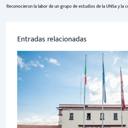
ok
p
p
Entradas relacionadas