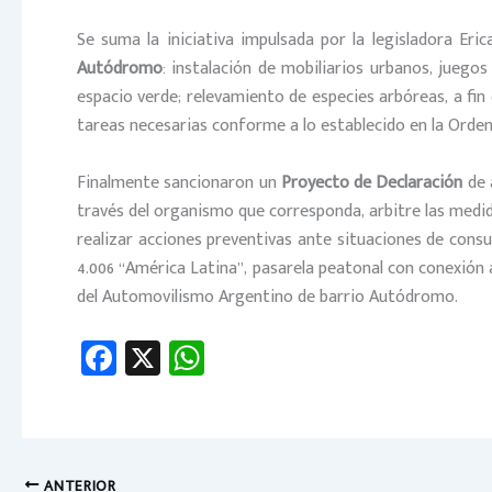
Se suma la iniciativa impulsada por la legisladora Eric
Autódromo
: instalación de mobiliarios urbanos, juego
espacio verde; relevamiento de especies arbóreas, a fin 
tareas necesarias conforme a lo establecido en la Orden
Finalmente sancionaron un
Proyecto de Declaración
de 
través del organismo que corresponda, arbitre las medi
realizar acciones preventivas ante situaciones de cons
4.006 “América Latina”, pasarela peatonal con conexión a
del Automovilismo Argentino de barrio Autódromo.
Fa
X
W
ce
h
b
at
o
sA
ANTERIOR