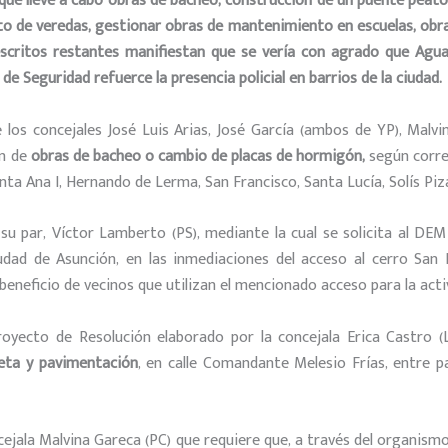
 que lleve a cabo obras de bacheo,
construcción de un puente peato
to de veredas,
gestionar
obras de mantenimiento
en escuelas,
obr
escritos restantes manifiestan que se vería con agrado que Agu
de Seguridad refuerce la presencia policial en barrios de la ciudad.
los concejales José Luis Arias, José García (ambos de YP), Malvin
ón de
obras de bacheo o cambio de placas de hormigón,
según corres
Santa Ana I, Hernando de Lerma, San Francisco, Santa Lucía, Solís Pi
su par, Víctor Lamberto (PS), mediante la cual se solicita al DEM 
dad de Asunción, en las inmediaciones del acceso al cerro San B
eneficio de vecinos que utilizan el mencionado acceso para la activ
oyecto de Resolución elaborado por la concejala Erica Castro (L
eta y pavimentación
, en calle Comandante Melesio Frías, entre p
cejala Malvina Gareca (PC) que requiere que, a través del organism