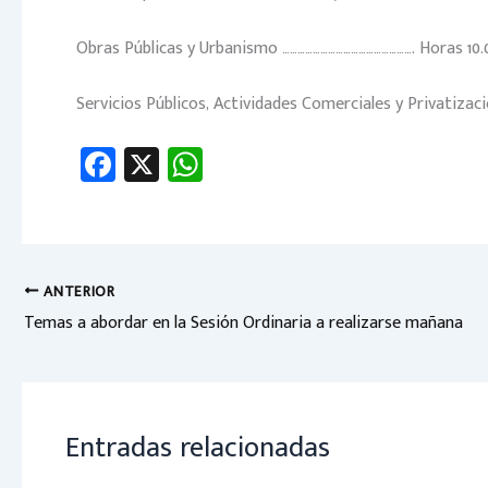
Obras Públicas y Urbanismo ……………………………………………. Horas 10.
Servicios Públicos, Actividades Comerciales y Privatizacio
Fa
X
W
ce
h
b
at
o
sA
ok
p
ANTERIOR
Temas a abordar en la Sesión Ordinaria a realizarse mañana
p
Entradas relacionadas